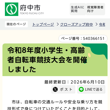
こ
生成AIに
視覚障害者
の
質問
向け
ペ
ー
現在のページ
トップページ
クローズアップ府中
令和8
ジ
の
本
ページ番号：
540366151
先
文
令和8年度小学生・高齢
頭
こ
者自転車競技大会を開催
で
こ
す
か
しました
ら
最終更新日：2026年6月10日
市は、自転車の交通ルールや安全な乗り方を競
技形式で身につけていただくことを目的として、