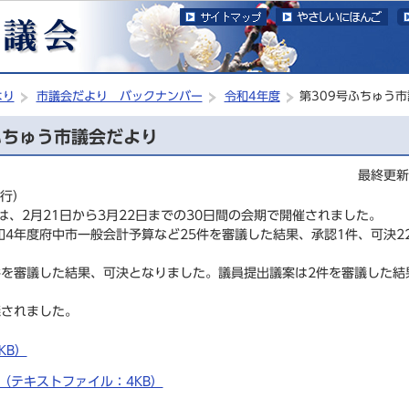
このページの本文へ移動
より
市議会だより バックナンバー
令和4年度
第309号ふちゅう
ふちゅう市議会だより
最終更新
発行）
は、2月21日から3月22日までの30日間の会期で開催されました。
4年度府中市一般会計予算など25件を審議した結果、承認1件、可決2
件を審議した結果、可決となりました。議員提出議案は2件を審議した結
議されました。
KB）
 （テキストファイル：4KB）