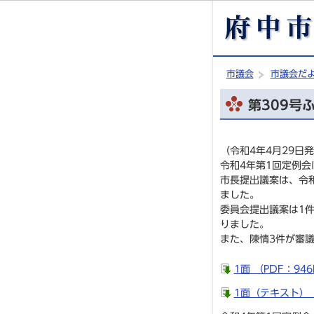
市議会
市議会だ
第309号
（令和4年4月29日
令和4年第1回定例会
市長提出議案は、令和
ました。
委員会提出議案は1
りました。
また、陳情3件が審
1面 （PDF：946
1面（テキスト）