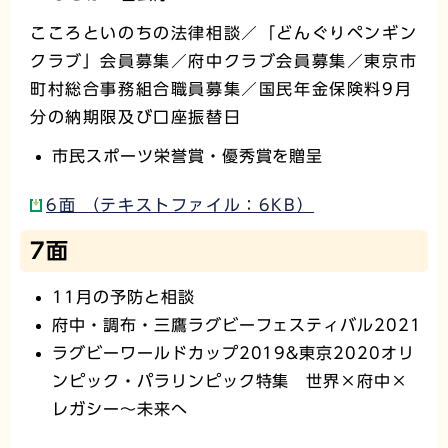
こころといのちの法律相談／「どんぐりペンギン
クラブ」会員募集／府中クラブ会員募集／東京市
町村総合事務組合職員募集／国民年金保険料9月
分の納期限及び口座振替日
市民スポーツ栄誉賞・優秀賞を贈呈
6面 （テキストファイル：6KB）
7面
11月の予防と相談
府中・調布・三鷹ラグビーフェスティバル2021
ラグビーワールドカップ2019&東京2020オリ
ンピック・パラリンピック特集 世界×府中×
レガシー～未来へ