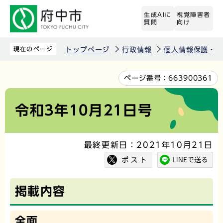
こ
生成AIに
視覚障害者
の
質問
向け
ペ
ー
現在のページ
トップページ
行政情報
個人情報保護・情
ジ
の
本
ページ番号：
663900361
先
文
頭
こ
令和3年10月21日号
で
こ
す
か
最終更新日：2021年10月21日
ら
掲載内容
全面