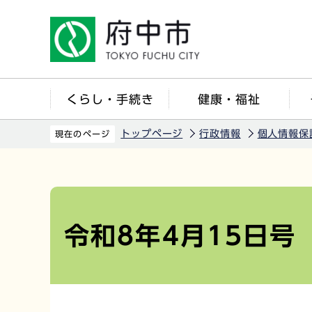
こ
の
ペ
ー
ジ
くらし・手続き
健康・福祉
の
先
トップページ
行政情報
個人情報保
現在のページ
頭
で
本
す
文
こ
令和8年4月15日号
こ
か
ら