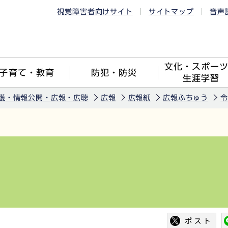
視覚障害者向けサイト
サイトマップ
音声
文化・スポー
子育て・教育
防犯・防災
生涯学習
護・情報公開・広報・広聴
広報
広報紙
広報ふちゅう
令