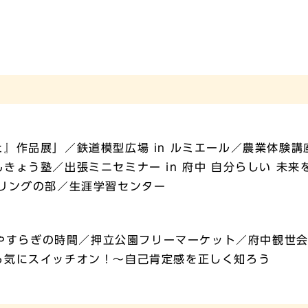
』作品展」／鉄道模型広場 in ルミエール／農業体験講
きょう塾／出張ミニセミナー in 府中 自分らしい 未
リングの部／生涯学習センター
茶でやすらぎの時間／押立公園フリーマーケット／府中観世
る気にスイッチオン！～自己肯定感を正しく知ろう