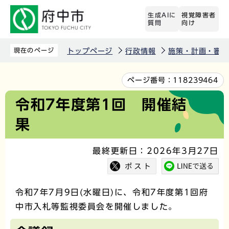
こ
生成AIに
視覚障害者
の
質問
向け
ペ
ー
現在のページ
トップページ
行政情報
施策・計画・審議
ジ
の
本
ページ番号：
118239464
先
文
令和7年度第1回 開催結
頭
こ
果
で
こ
す
か
最終更新日：2026年3月27日
ら
令和7年7月9日(水曜日)に、令和7年度第1回府
中市入札等監視委員会を開催しました。