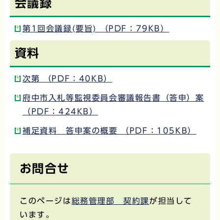
会議録
第1回会議録(要旨) （PDF：79KB）
資料
次第 （PDF：40KB）
府中市入札等監視委員会審議報告書（答申）案
（PDF：424KB）
補足資料 答申案の概要 （PDF：105KB）
お問合せ
このページは
総務管理部 契約課
が担当して
います。