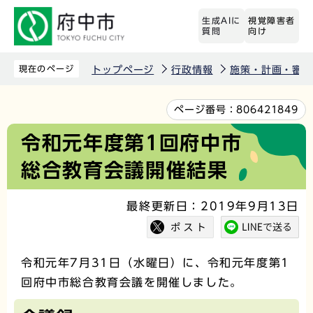
こ
生成AIに
視覚障害者
の
質問
向け
ペ
ー
現在のページ
トップページ
行政情報
施策・計画・審議
ジ
の
本
ページ番号：
806421849
先
文
令和元年度第1回府中市
頭
こ
総合教育会議開催結果
で
こ
す
か
最終更新日：2019年9月13日
ら
令和元年7月31日（水曜日）に、令和元年度第1
回府中市総合教育会議を開催しました。