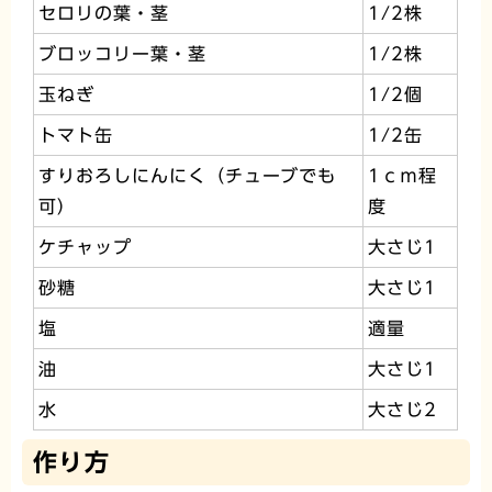
セロリの葉・茎
1/2株
ブロッコリー葉・茎
1/2株
玉ねぎ
1/2個
トマト缶
1/2缶
すりおろしにんにく（チューブでも
1ｃｍ程
可）
度
ケチャップ
大さじ1
砂糖
大さじ1
塩
適量
油
大さじ1
水
大さじ2
作り方