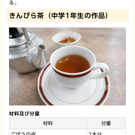
る。
きんぴら茶（中学1年生の作品）
材料及び分量
材料
分量
ごぼうの皮
2本分