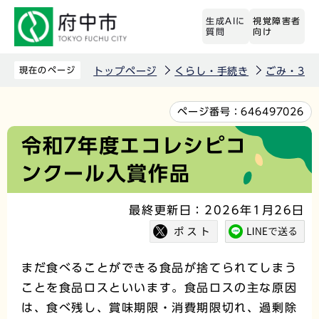
こ
生成AIに
視覚障害者
の
質問
向け
ペ
ー
現在のページ
トップページ
くらし・手続き
ごみ・3R
ジ
の
本
ページ番号：
646497026
先
文
令和7年度エコレシピコ
頭
こ
ンクール入賞作品
で
こ
す
か
最終更新日：2026年1月26日
ら
まだ食べることができる食品が捨てられてしまう
ことを食品ロスといいます。食品ロスの主な原因
は、食べ残し、賞味期限・消費期限切れ、過剰除