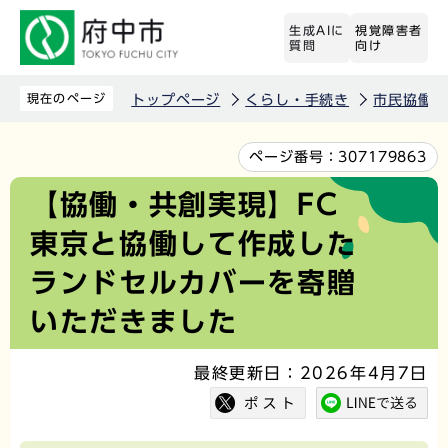
こ
生成AIに
視覚障害者
の
質問
向け
ペ
ー
現在のページ
トップページ
くらし・手続き
市民協働
ジ
の
本
ページ番号：
307179863
先
文
【協働・共創実現】FC
頭
こ
東京と協働して作成した
で
こ
す
か
ランドセルカバーを寄贈
ら
いただきました
最終更新日：2026年4月7日