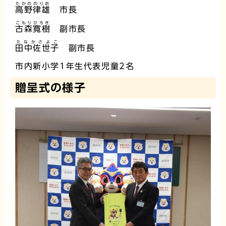
たかののりお
高野律雄
市長
こもりひろき
古森寬樹
副市長
たなかさよこ
田中佐世子
副市長
市内新小学1年生代表児童2名
贈呈式の様子