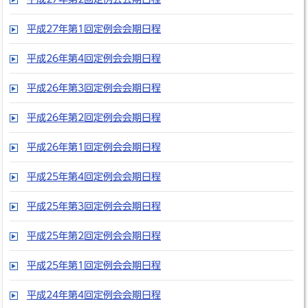
平成27年第1回定例会会期日程
平成26年第4回定例会会期日程
平成26年第3回定例会会期日程
平成26年第2回定例会会期日程
平成26年第1回定例会会期日程
平成25年第4回定例会会期日程
平成25年第3回定例会会期日程
平成25年第2回定例会会期日程
平成25年第1回定例会会期日程
平成24年第4回定例会会期日程