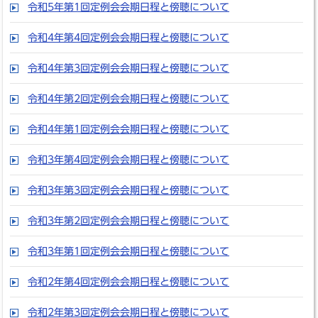
令和5年第1回定例会会期日程と傍聴について
令和4年第4回定例会会期日程と傍聴について
令和4年第3回定例会会期日程と傍聴について
令和4年第2回定例会会期日程と傍聴について
令和4年第1回定例会会期日程と傍聴について
令和3年第4回定例会会期日程と傍聴について
令和3年第3回定例会会期日程と傍聴について
令和3年第2回定例会会期日程と傍聴について
令和3年第1回定例会会期日程と傍聴について
令和2年第4回定例会会期日程と傍聴について
令和2年第3回定例会会期日程と傍聴について