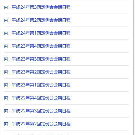
平成24年第3回定例会会期日程
平成24年第2回定例会会期日程
平成24年第1回定例会会期日程
平成23年第4回定例会会期日程
平成23年第3回定例会会期日程
平成23年第2回定例会会期日程
平成23年第1回定例会会期日程
平成22年第4回定例会会期日程
平成22年第3回定例会会期日程
平成22年第2回定例会会期日程