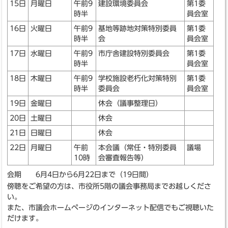
15日
月曜日
午前9
建設環境委員会
第1委
時半
員会室
16日
火曜日
午前9
基地等跡地対策特別委員
第1委
時半
会
員会室
17日
水曜日
午前9
市庁舎建設特別委員会
第1委
時半
員会室
18日
木曜日
午前9
学校施設老朽化対策特別
第1委
時半
委員会
員会室
19日
金曜日
休会（議事整理日）
20日
土曜日
休会
21日
日曜日
休会
22日
月曜日
午前
本会議（常任・特別委員
議場
10時
会審査報告等）
会期 6月4日から6月22日まで（19日間）
傍聴をご希望の方は、市役所5階の議会事務局までお越しくださ
い。
また、市議会ホームページのインターネット配信でもご視聴いた
だけます。