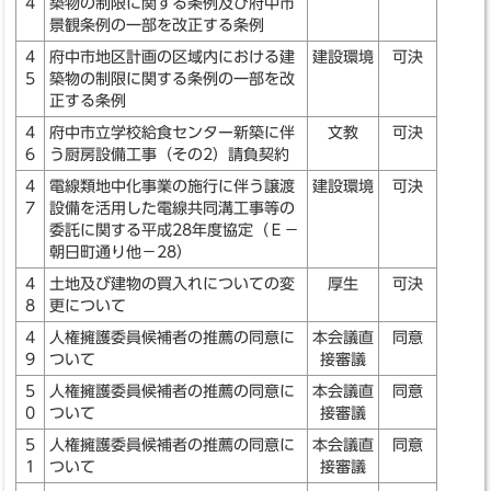
4
築物の制限に関する条例及び府中市
景観条例の一部を改正する条例
4
府中市地区計画の区域内における建
建設環境
可決
5
築物の制限に関する条例の一部を改
正する条例
4
府中市立学校給食センター新築に伴
文教
可決
6
う厨房設備工事（その2）請負契約
4
電線類地中化事業の施行に伴う譲渡
建設環境
可決
7
設備を活用した電線共同溝工事等の
委託に関する平成28年度協定（Ｅ－
朝日町通り他－28）
4
土地及び建物の買入れについての変
厚生
可決
8
更について
4
人権擁護委員候補者の推薦の同意に
本会議直
同意
9
ついて
接審議
5
人権擁護委員候補者の推薦の同意に
本会議直
同意
0
ついて
接審議
5
人権擁護委員候補者の推薦の同意に
本会議直
同意
1
ついて
接審議