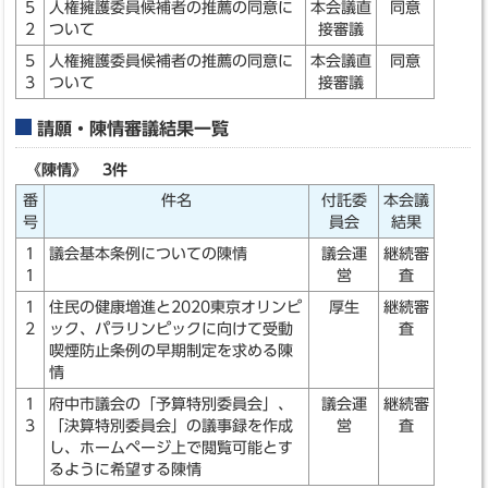
5
人権擁護委員候補者の推薦の同意に
本会議直
同意
2
ついて
接審議
5
人権擁護委員候補者の推薦の同意に
本会議直
同意
3
ついて
接審議
請願・陳情審議結果一覧
《陳情》 3件
番
件名
付託委
本会議
号
員会
結果
1
議会基本条例についての陳情
議会運
継続審
1
営
査
1
住民の健康増進と2020東京オリンピ
厚生
継続審
2
ック、パラリンピックに向けて受動
査
喫煙防止条例の早期制定を求める陳
情
1
府中市議会の「予算特別委員会」、
議会運
継続審
3
「決算特別委員会」の議事録を作成
営
査
し、ホームページ上で閲覧可能とす
るように希望する陳情