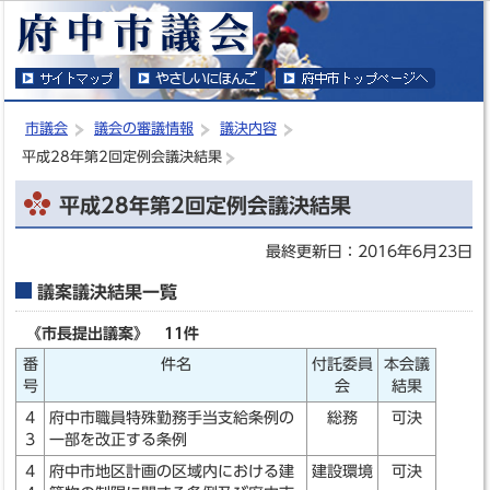
このページの本文へ移動
市議会
議会の審議情報
議決内容
平成28年第2回定例会議決結果
平成28年第2回定例会議決結果
最終更新日：2016年6月23日
議案議決結果一覧
《市長提出議案》 11件
番
件名
付託委員
本会議
号
会
結果
4
府中市職員特殊勤務手当支給条例の
総務
可決
3
一部を改正する条例
4
府中市地区計画の区域内における建
建設環境
可決