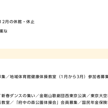
12月の休館・休止
案な
募集／地域体育館健康体操教室（1月から3月）参加者募
／新春ダンスの集い／金剛山歌劇団西東京公演／東京大空
者教室／「府中の森公園体操会」会員募集／国民年金保険