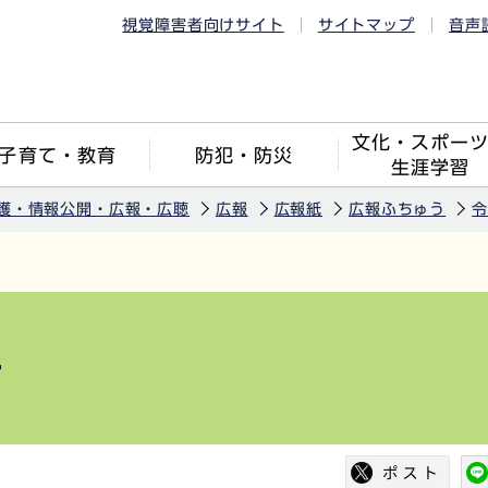
視覚障害者向けサイト
サイトマップ
音声
文化・スポー
子育て・教育
防犯・防災
生涯学習
護・情報公開・広報・広聴
広報
広報紙
広報ふちゅう
令
号