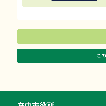
こ
府中市役所