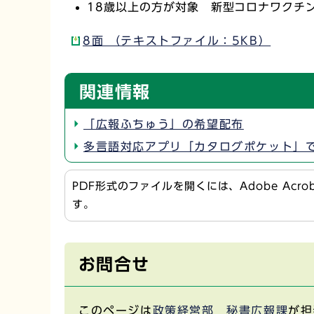
18歳以上の方が対象 新型コロナワクチ
8面 （テキストファイル：5KB）
関連情報
「広報ふちゅう」の希望配布
多言語対応アプリ「カタログポケット」
PDF形式のファイルを開くには、Adobe Acr
す。
お問合せ
このページは
政策経営部 秘書広報課
が担