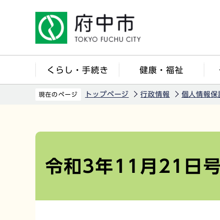
こ
の
ペ
ー
ジ
くらし・手続き
健康・福祉
の
先
トップページ
行政情報
個人情報保
現在のページ
頭
で
本
す
文
こ
令和3年11月21日
こ
か
ら