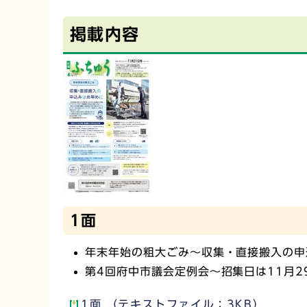
掲載内容
1面
年末年始の粗大ごみ～収集・直接搬入の申
第4回府中市議会定例会～招集日は11月2
1面 （テキストファイル：3KB）