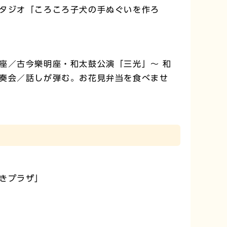
タジオ「ころころ子犬の手ぬぐいを作ろ
座／古今樂明座・和太鼓公演「三光」～ 和
奏会／話しが弾む。お花見弁当を食べませ
きプラザ」