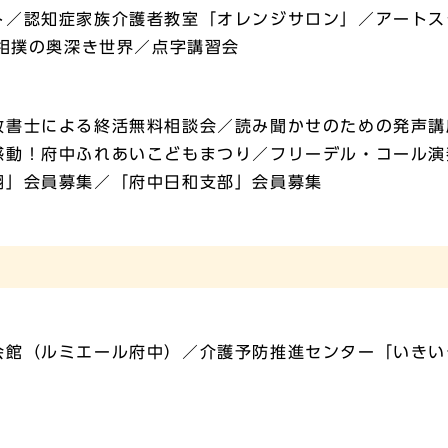
ト／認知症家族介護者教室「オレンジサロン」／アートス
大相撲の奥深き世界／点字講習会
政書士による終活無料相談会／読み聞かせのための発声講
感動！府中ふれあいこどもまつり／フリーデル・コール演
翔」会員募集／「府中日和支部」会員募集
会館（ルミエール府中）／介護予防推進センター「いきい