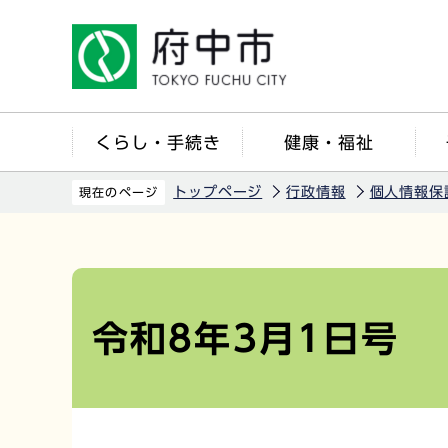
こ
の
ペ
ー
ジ
くらし・手続き
健康・福祉
の
先
トップページ
行政情報
個人情報保
現在のページ
頭
で
本
す
文
こ
令和8年3月1日号
こ
か
ら