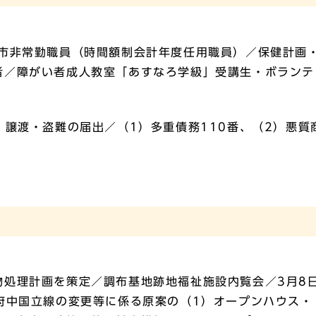
／市非常勤職員（時間額制会計年度任用職員）／保健計画
者／障がい者成人教室「あすなろ学級」受講生・ボランテ
・譲渡・盗難の届出／（1）多重債務110番、（2）悪質
処理計画を策定／調布基地跡地福祉施設内覧会／3月8
府中国立線の変更等に係る原案の（1）オープンハウス・