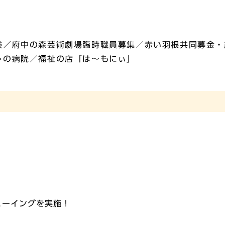
験／府中の森芸術劇場臨時職員募集／赤い羽根共同募金・
ゃの病院／福祉の店「は〜もにぃ」
ビューイングを実施！