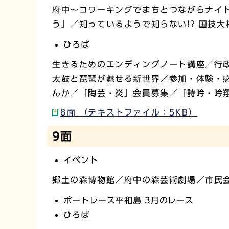
府中～コワーキングでまちとつながらナイ
う」／知っているようで知らない!? 国技
ひろば
生きるためのエンディングノート講座／行
太鼓と琵琶が魅せる新世界／参加・体験・
んか／「陶芸・炎」会員募集／「詩吟・吟
8面 （テキストファイル：5KB）
9面
イベント
郷土の森博物館／府中の森芸術劇場／市民
ボートレース平和島 3月のレース
ひろば