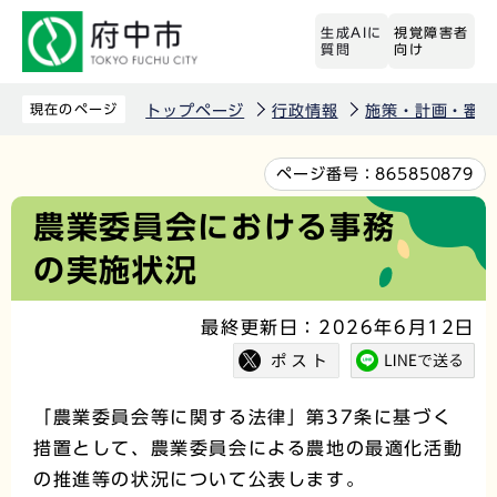
こ
生成AIに
視覚障害者
の
質問
向け
ペ
ー
現在のページ
トップページ
行政情報
施策・計画・審議
ジ
の
本
ページ番号：
865850879
先
文
農業委員会における事務
頭
こ
の実施状況
で
こ
す
か
最終更新日：2026年6月12日
ら
「農業委員会等に関する法律」第37条に基づく
措置として、農業委員会による農地の最適化活動
の推進等の状況について公表します。