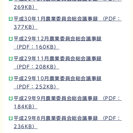
269KB）
平成30年1月農業委員会総会議事録 （PDF：
377KB）
平成29年12月農業委員会総会議事録
（PDF：160KB）
平成29年11月農業委員会総会議事録
（PDF：208KB）
平成29年10月農業委員会総会議事録
（PDF：252KB）
平成29年9月農業委員会総会議事録 （PDF：
184KB）
平成29年8月農業委員会総会議事録 （PDF：
236KB）