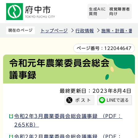
こ
生成AIに
視覚障害者
の
質問
向け
ペ
ー
現在のページ
トップページ
行政情報
施策・計画・審議
ジ
の
本
ページ番号：
122044647
先
文
令和元年農業委員会総会
頭
こ
議事録
で
こ
す
か
最終更新日：2023年8月4日
ら
令和2年3月農業委員会総会議事録 （PDF：
265KB）
令和2年2月農業委員会総会議事録 （PDF：