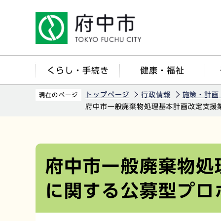
こ
の
ペ
ー
ジ
くらし・手続き
健康・福祉
の
先
トップページ
行政情報
施策・計画
現在のページ
頭
府中市一般廃棄物処理基本計画改定支援
で
す
本
文
こ
府中市一般廃棄物処
こ
に関する公募型プロ
か
ら