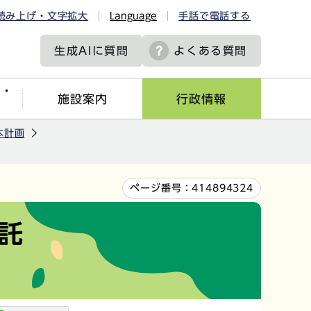
読み上げ・文字拡大
Language
手話で電話する
生成AIに
質問
よくある質問
ツ・
施設案内
行政情報
本計画
ページ番号：
414894324
託