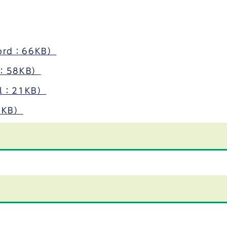
rd：66KB）
：58KB）
l：21KB）
5KB）