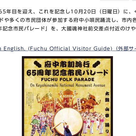
65年目を迎え、これを記念し10月20日（日曜日）に
ドや多くの市民団体が参加する府中小唄民踊流し、市内
周年記念市民パレード」を、大國魂神社前交差点付近のけ
 in English. (Fuchu Official Visitor Guide)（外