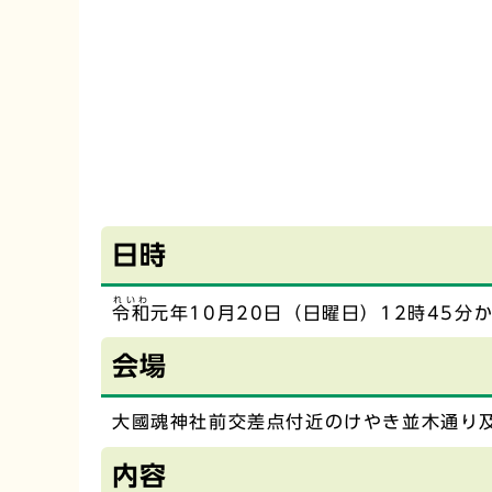
日時
れいわ
令和
元年10月20日（日曜日）12時45分
会場
大國魂神社前交差点付近のけやき並木通り
内容