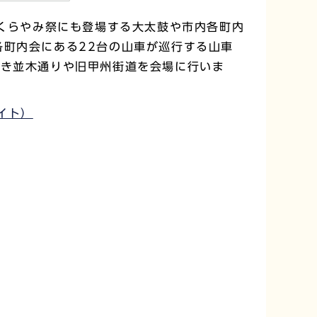
、くらやみ祭にも登場する大太鼓や市内各町内
各町内会にある22台の山車が巡行する山車
やき並木通りや旧甲州街道を会場に行いま
部サイト）