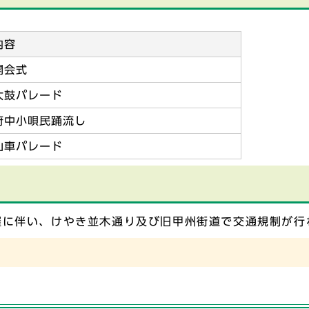
内容
開会式
太鼓パレード
府中小唄民踊流し
山車パレード
催に伴い、けやき並木通り及び旧甲州街道で交通規制が行
）