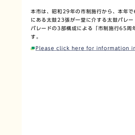
本市は、昭和29年の市制施行から、本年で
にある太鼓23張が一堂に介する太鼓パレー
パレードの3部構成による「市制施行65
す。
Please click here for information