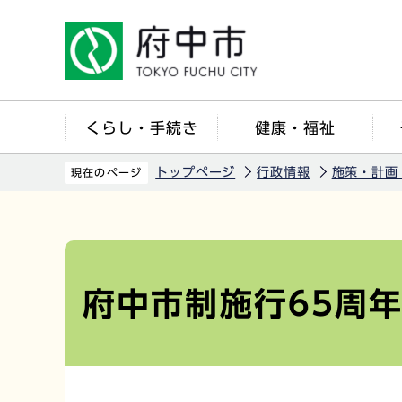
こ
の
ペ
ー
ジ
くらし・手続き
健康・福祉
の
先
トップページ
行政情報
施策・計画
現在のページ
頭
で
本
す
文
こ
府中市制施行65周
こ
か
ら