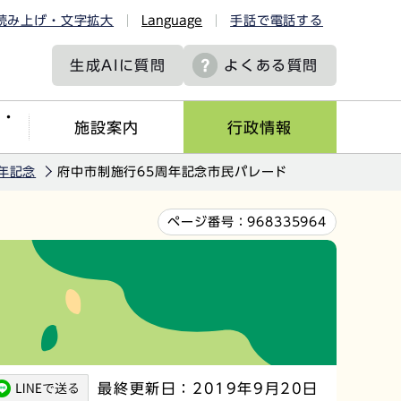
読み上げ・文字拡大
Language
手話で電話する
生成AIに
質問
よくある質問
ツ・
施設案内
行政情報
年記念
府中市制施行65周年記念市民パレード
ページ番号：
968335964
最終更新日：2019年9月20日