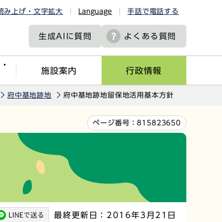
読み上げ・文字拡大
Language
手話で電話する
生成AIに
質問
よくある質問
ツ・
施設案内
行政情報
府中基地跡地
府中基地跡地留保地活用基本方針
ページ番号：
815823650
最終更新日：2016年3月21日