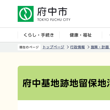
こ
の
ペ
ー
ジ
くらし・手続き
健康・福祉
の
先
トップページ
行政情報
施策・計画
現在のページ
頭
で
本
す
文
こ
府中基地跡地留保地
こ
か
ら