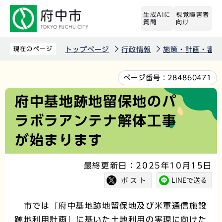
こ
生成AIに
視覚障害者
の
質問
向け
ペ
ー
現在のページ
トップページ
行政情報
施策・計画・審議
ジ
の
本
ページ番号：
284860471
先
文
府中基地跡地留保地のパ
頭
こ
ラボラアンテナ解体工事
で
こ
す
か
が始まります
ら
最終更新日：2025年10月15日
市では『府中基地跡地留保地及び米軍通信施設
跡地利用計画』に基いた土地利用の実現に向けた