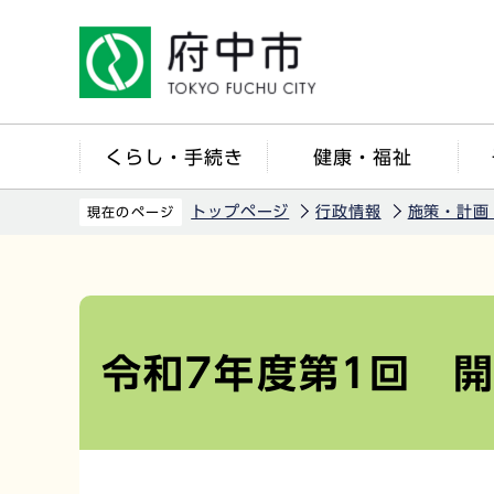
こ
の
ペ
ー
ジ
くらし・手続き
健康・福祉
の
先
トップページ
行政情報
施策・計画
現在のページ
頭
で
本
す
文
こ
令和7年度第1回 
こ
か
ら