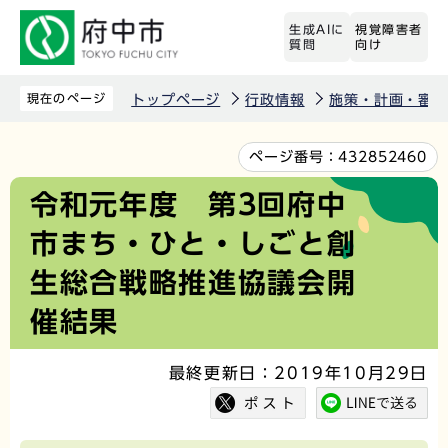
こ
生成AIに
視覚障害者
の
質問
向け
ペ
ー
現在のページ
トップページ
行政情報
施策・計画・審議
ジ
の
本
ページ番号：
432852460
先
文
令和元年度 第3回府中
頭
こ
市まち・ひと・しごと創
で
こ
す
か
生総合戦略推進協議会開
ら
催結果
最終更新日：2019年10月29日