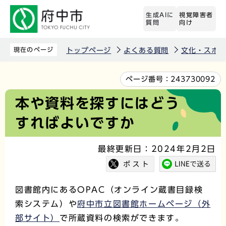
こ
生成AIに
視覚障害者
の
質問
向け
ペ
ー
現在のページ
トップページ
よくある質問
文化・スポ
ジ
の
本
ページ番号：
243730092
先
文
本や資料を探すにはどう
頭
こ
すればよいですか
で
こ
す
か
最終更新日：2024年2月2日
ら
図書館内にあるOPAC（オンライン蔵書目録検
索システム）や
府中市立図書館ホームページ（外
部サイト）
で所蔵資料の検索ができます。