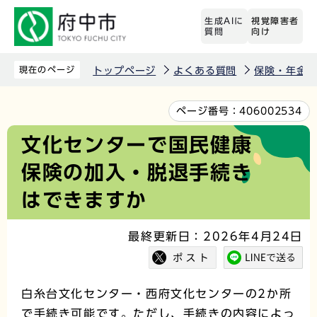
こ
生成AIに
視覚障害者
の
質問
向け
ペ
ー
現在のページ
トップページ
よくある質問
保険・年金
ジ
の
本
ページ番号：
406002534
先
文
文化センターで国民健康
頭
こ
保険の加入・脱退手続き
で
こ
す
か
はできますか
ら
最終更新日：2026年4月24日
白糸台文化センター・西府文化センターの2か所
で手続き可能です。ただし、手続きの内容によっ