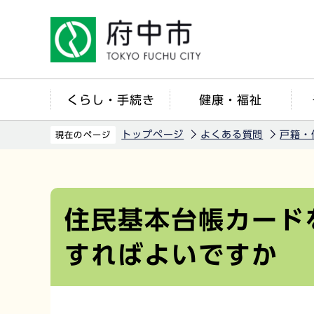
こ
の
ペ
ー
ジ
くらし・手続き
健康・福祉
の
先
トップページ
よくある質問
戸籍・
現在のページ
頭
で
本
す
文
こ
住民基本台帳カード
こ
すればよいですか
か
ら