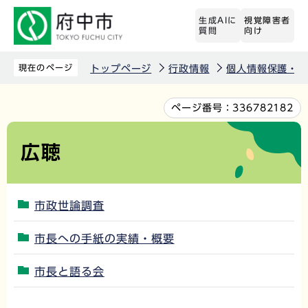
こ
生成AIに
視覚障害者
の
質問
向け
ペ
ー
現在のページ
トップページ
行政情報
個人情報保護・情
ジ
の
本
ページ番号：
336782182
先
文
頭
こ
広聴
で
こ
す
か
ら
市政世論調査
市長への手紙の実績・概要
市長と語る会