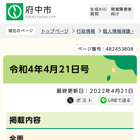
こ
生成AIに
視覚障害者
の
質問
向け
ペ
ー
現在のページ
トップページ
行政情報
個人情報保護・情
ジ
の
本
ページ番号：
482453808
先
文
頭
こ
令和4年4月21日号
で
こ
す
か
最終更新日：2022年4月21日
ら
掲載内容
全面