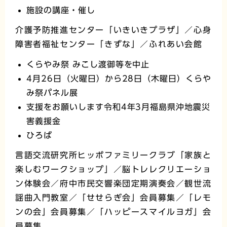
施設の講座・催し
介護予防推進センター「いきいきプラザ」／心身
障害者福祉センター「きずな」／ふれあい会館
くらやみ祭 みこし渡御等を中止
4月26日（火曜日）から28日（木曜日）くらや
み祭パネル展
支援をお願いします令和4年3月福島県沖地震災
害義援金
ひろば
言語交流研究所ヒッポファミリークラブ「家族と
楽しむワークショップ」／脳トレレクリエーショ
ン体験会／府中市民交響楽団定期演奏会／観世流
謡曲入門教室／「せせらぎ会」会員募集／「レモ
ンの会」会員募集／「ハッピースマイルヨガ」会
員募集