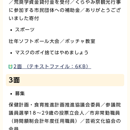
／荒奨学資金貸付金を受付／くらやみ祭観光行事
に参加する市民団体への補助金／ありがとうござ
いました寄付
スポーツ
壮年ソフトボール大会／ボッチャ教室
マスクのポイ捨てはやめましょう
2面 （テキストファイル：6KB）
3面
募集
保健計画・食育推進計画推進協議会委員／参議院
議員選挙18～29歳の投票立会人／市非常勤職員
（時間額制会計年度任用職員）／芸術文化協会の
会員