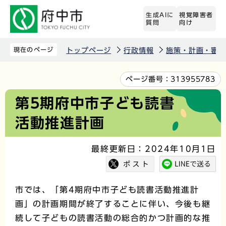
こ
生成AIに
視覚障害者
の
質問
向け
ペ
ー
現在のページ
トップページ
行政情報
施策・計画・審議
ジ
の
本
ページ番号：
313955783
先
文
第5期府中市子ども読書
頭
こ
活動推進計画
で
こ
す
か
最終更新日：2024年10月1日
ら
市では、「第4期府中市子ども読書活動推進計
画」の計画期間が終了することに伴い、今後も継
続して子どもの読書活動の総合的かつ計画的な推