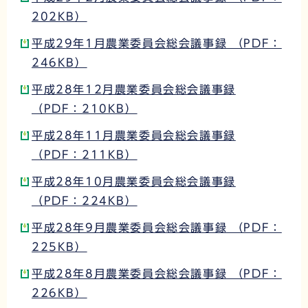
202KB）
平成29年1月農業委員会総会議事録 （PDF：
246KB）
平成28年12月農業委員会総会議事録
（PDF：210KB）
平成28年11月農業委員会総会議事録
（PDF：211KB）
平成28年10月農業委員会総会議事録
（PDF：224KB）
平成28年9月農業委員会総会議事録 （PDF：
225KB）
平成28年8月農業委員会総会議事録 （PDF：
226KB）