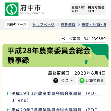
こ
生成AIに
視覚障害者
の
質問
向け
ペ
ー
現在のページ
トップページ
行政情報
施策・計画・審議
ジ
の
本
ページ番号：
341239689
先
文
平成28年農業委員会総会
頭
こ
議事録
で
こ
す
か
最終更新日：2023年8月4日
ら
平成29年3月農業委員会総会議事録 （PDF：
319KB）
平成29年2月農業委員会総会議事録 （PDF：