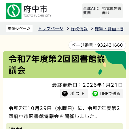
こ
生成AIに
視覚障害者
の
質問
向け
ペ
ー
現在のページ
トップページ
行政情報
施策・計画・審議
ジ
の
本
ページ番号：
932431660
先
文
令和7年度第2回図書館協
頭
こ
議会
で
こ
す
か
最終更新日：2026年1月21日
ら
令和7年10月29日（水曜日）に、令和7年度第2
回府中市図書館協議会を開催しました。