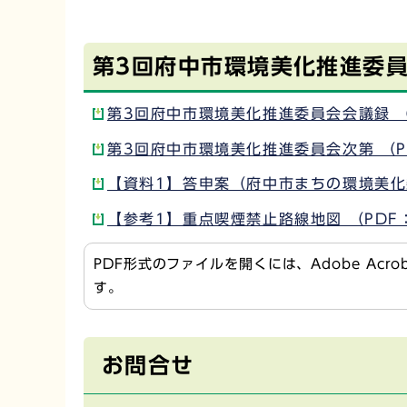
第3回府中市環境美化推進委
第3回府中市環境美化推進委員会会議録 （
第3回府中市環境美化推進委員会次第 （P
【資料1】答申案（府中市まちの環境美化条
【参考1】重点喫煙禁止路線地図 （PDF：
PDF形式のファイルを開くには、Adobe Acr
す。
お問合せ