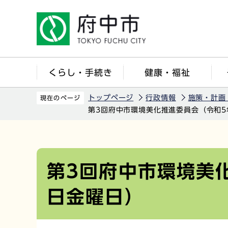
こ
の
ペ
ー
ジ
くらし・手続き
健康・福祉
の
先
トップページ
行政情報
施策・計画
現在のページ
頭
第3回府中市環境美化推進委員会（令和5
で
す
本
文
こ
第3回府中市環境美
こ
日金曜日）
か
ら