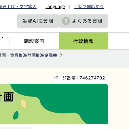
読み上げ・文字拡大
Language
手話で電話する
生成AIに
質問
よくある質問
ツ・
施設案内
行政情報
計画・食育推進計画推進協議会
ページ番号：
746274702
計画