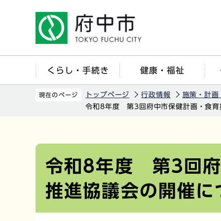
こ
の
ペ
ー
ジ
くらし・手続き
健康・福祉
の
先
トップページ
行政情報
施策・計画
現在のページ
頭
令和8年度 第3回府中市保健計画・食
で
す
本
文
こ
令和8年度 第3回
こ
推進協議会の開催に
か
ら