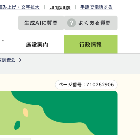
読み上げ・文字拡大
Language
手話で電話する
生成AIに
質問
よくある質問
ツ・
施設案内
行政情報
故調査会
ページ番号：
710262906