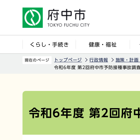
こ
の
ペ
ー
ジ
くらし・手続き
健康・福祉
の
先
トップページ
行政情報
施策・計画
現在のページ
頭
令和6年度 第2回府中市予防接種事故調
で
す
本
文
こ
令和6年度 第2回
こ
か
ら