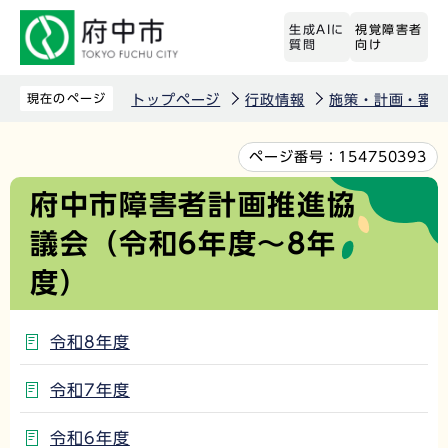
こ
生成AIに
視覚障害者
の
質問
向け
ペ
ー
現在のページ
トップページ
行政情報
施策・計画・審議
ジ
の
本
ページ番号：
154750393
先
文
府中市障害者計画推進協
頭
こ
議会（令和6年度～8年
で
こ
す
か
度）
ら
令和8年度
令和7年度
令和6年度