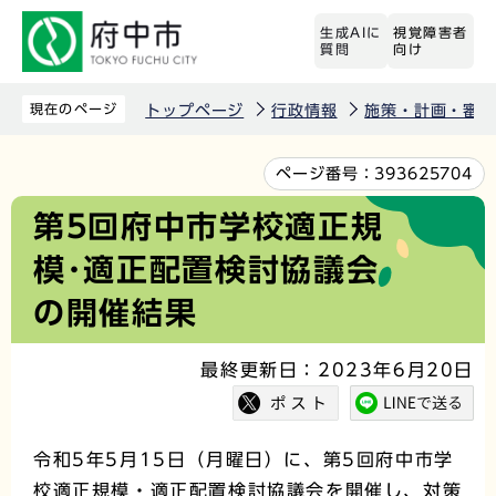
こ
生成AIに
視覚障害者
の
質問
向け
ペ
ー
現在のページ
トップページ
行政情報
施策・計画・審議
ジ
の
本
ページ番号：
393625704
先
文
第5回府中市学校適正規
頭
こ
模･適正配置検討協議会
で
こ
す
か
の開催結果
ら
最終更新日：2023年6月20日
令和5年5月15日（月曜日）に、第5回府中市学
校適正規模・適正配置検討協議会を開催し、対策