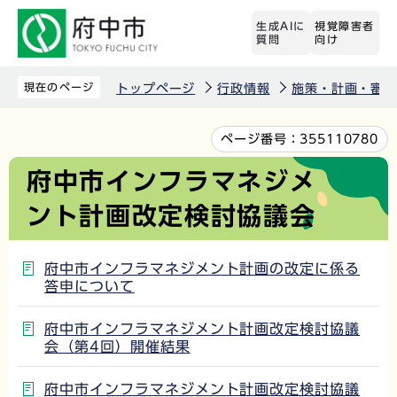
こ
生成AIに
視覚障害者
の
質問
向け
ペ
ー
現在のページ
トップページ
行政情報
施策・計画・審議
ジ
の
本
ページ番号：
355110780
先
文
府中市インフラマネジメ
頭
こ
ント計画改定検討協議会
で
こ
す
か
ら
府中市インフラマネジメント計画の改定に係る
答申について
府中市インフラマネジメント計画改定検討協議
会（第4回）開催結果
府中市インフラマネジメント計画改定検討協議