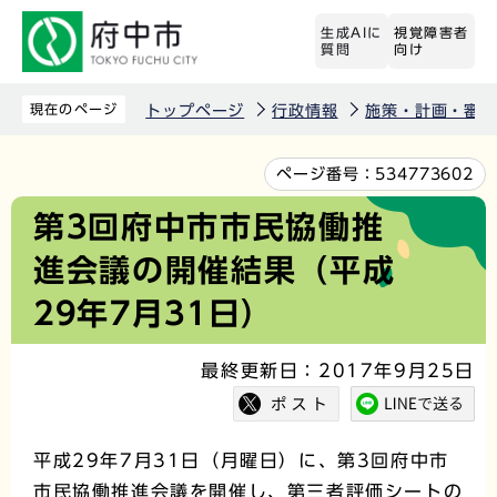
こ
生成AIに
視覚障害者
の
質問
向け
ペ
ー
現在のページ
トップページ
行政情報
施策・計画・審議
ジ
の
本
ページ番号：
534773602
先
文
第3回府中市市民協働推
頭
こ
進会議の開催結果（平成
で
こ
す
か
29年7月31日）
ら
最終更新日：2017年9月25日
平成29年7月31日（月曜日）に、第3回府中市
市民協働推進会議を開催し、第三者評価シートの