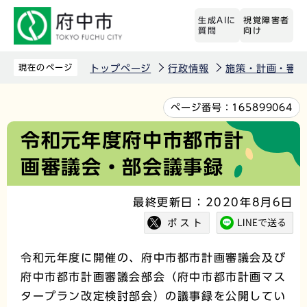
こ
生成AIに
視覚障害者
の
質問
向け
ペ
ー
現在のページ
トップページ
行政情報
施策・計画・審議
ジ
の
本
ページ番号：
165899064
先
文
令和元年度府中市都市計
頭
こ
画審議会・部会議事録
で
こ
す
か
最終更新日：2020年8月6日
ら
令和元年度に開催の、府中市都市計画審議会及び
府中市都市計画審議会部会（府中市都市計画マス
タープラン改定検討部会）の議事録を公開してい