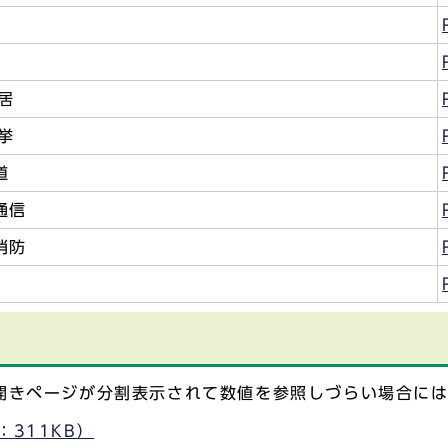
居
挙
道
通信
消防
見開きページが分割表示されて数値を参照しづらい場合に
311KB）