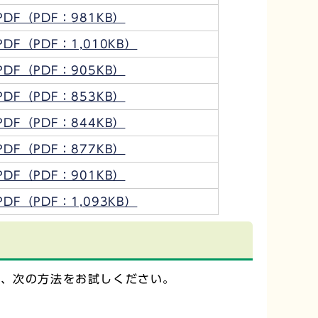
PDF（PDF：981KB）
PDF（PDF：1,010KB）
PDF（PDF：905KB）
PDF（PDF：853KB）
PDF（PDF：844KB）
PDF（PDF：877KB）
PDF（PDF：901KB）
PDF（PDF：1,093KB）
は、次の方法をお試しください。