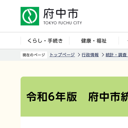
こ
の
ペ
ー
ジ
くらし・手続き
健康・福祉
の
先
トップページ
行政情報
統計・調査
現在のページ
頭
で
本
す
文
こ
令和6年版 府中市
こ
か
ら