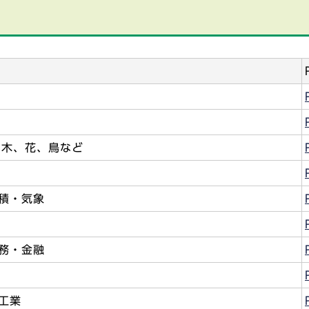
、木、花、鳥など
面積・気象
税務・金融
工業