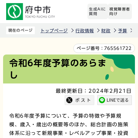
こ
生成AIに
視覚障害者
の
質問
向け
ペ
ー
現在のページ
トップページ
行政情報
財政
予算
ジ
の
本
ページ番号：
765561722
先
文
令和6年度予算のあらま
頭
こ
し
で
こ
す
か
最終更新日：2024年2月21日
ら
令和6年度予算について、予算の特徴や予算規
模、歳入・歳出の概要等のほか、総合計画の施策
体系に沿って新規事業・レベルアップ事業・投資