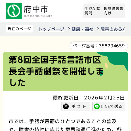
こ
生成AIに
視覚障害者
の
質問
向け
ペ
ー
現在のページ
トップページ
健康・福祉
障害のある方
ジ
の
本
ページ番号：
358294659
先
文
第8回全国手話言語市区
頭
こ
長会手話劇祭を開催しま
で
こ
す
か
した
ら
最終更新日：2026年2月25日
市では、手話が言語のひとつであることの普及
や、障害の特性に応じた意思疎通促進のため、各