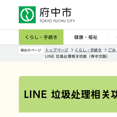
こ
の
ペ
ー
ジ
くらし・手続き
健康・福祉
の
先
トップページ
くらし・手続き
ごみ
現在のページ
頭
LINE 垃圾处理相关功能（有中文版）
で
す
本
文
こ
LINE 垃圾处理相
こ
か
ら