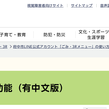
視覚障害者向けサイト
サイトマップ
音声
文化・スポー
子育て・教育
防犯・防災
生涯学習
・3R
府中市LINE公式アカウント「ごみ・3Rメニュー」の使い
关功能（有中文版）