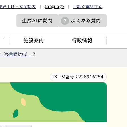
読み上げ・文字拡大
Language
手話で電話する
生成AIに
質問
よくある質問
ツ・
施設案内
行政情報
方（多言語対応）
ページ番号：
226916254