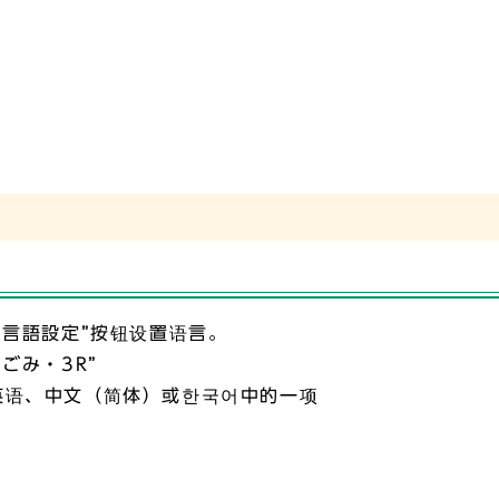
“言語設定”按钮设置语言。
“ごみ・3R”
英语、中文（简体）或한국어中的一项