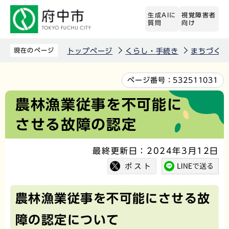
こ
生成AIに
視覚障害者
の
質問
向け
ペ
ー
現在のページ
トップページ
くらし・手続き
まちづくり
ジ
の
本
ページ番号：
532511031
先
文
農林漁業従事を不可能に
頭
こ
させる故障の認定
で
こ
す
か
最終更新日：2024年3月12日
ら
農林漁業従事を不可能にさせる故
障の認定について