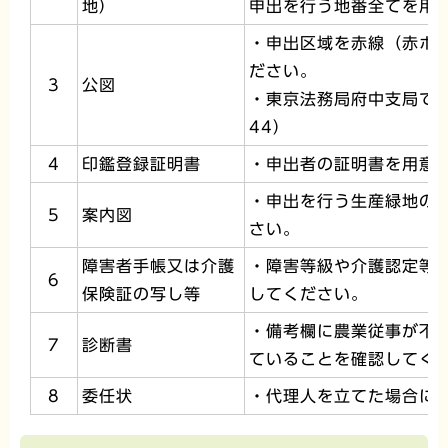
地）
申出を行う地番全てを用
・申出区域を赤線（赤ボ
ださい。
3
公図
・東京法務局府中支局で取
44）
4
印鑑登録証明書
・申出者の証明書を用意
・申出を行う生産緑地の
5
案内図
さい。
障害者手帳又は介護
・障害等級や介護認定等
6
保険証の写し等
してください。
・備考欄に農業従事が不
7
診断書
ていることを確認してく
8
委任状
・代理人を立てた場合に