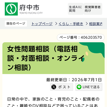
こ
生成AIに
視覚障害者
の
質問
向け
ペ
ー
現在のページ
トップページ
くらし・手続き
相談案内
ジ
の
本
ページ番号：
406203570
先
文
女性問題相談（電話相
頭
こ
談・対面相談・オンライ
で
こ
す
か
ン相談）
ら
最終更新日：2026年7月1日
日常の中で、家族のこと・育児のこと・配偶者の
こと・離婚やDV相談などで困っていることはあ