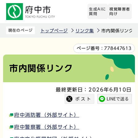
こ
生成AIに
視覚障害者
の
質問
向け
ペ
ー
現在のページ
トップページ
リンク集
市内関係リンク
ジ
の
本
ページ番号：
778447613
先
文
頭
こ
市内関係リンク
で
こ
す
か
最終更新日：2026年6月10日
ら
府中消防署（外部サイト）
府中警察署（外部サイト）