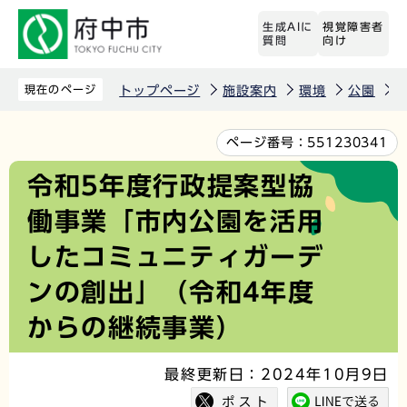
こ
生成AIに
視覚障害者
の
質問
向け
ペ
ー
現在のページ
トップページ
施設案内
環境
公園
ジ
の
本
ページ番号：
551230341
先
文
令和5年度行政提案型協
頭
こ
働事業「市内公園を活用
で
こ
す
か
したコミュニティガーデ
ら
ンの創出」（令和4年度
からの継続事業）
最終更新日：2024年10月9日