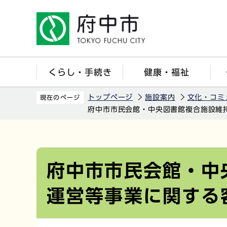
こ
の
ペ
ー
ジ
くらし・手続き
健康・福祉
の
先
トップページ
施設案内
文化・コミ
現在のページ
頭
府中市市民会館・中央図書館複合施設維
で
す
本
文
こ
府中市市民会館・中
こ
運営等事業に関する
か
ら