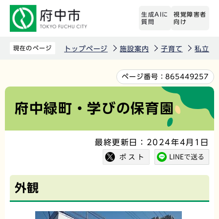
こ
生成AIに
視覚障害者
の
質問
向け
ペ
ー
現在のページ
トップページ
施設案内
子育て
私立保
ジ
の
本
ページ番号：
865449257
先
文
頭
こ
府中緑町・学びの保育園
で
こ
す
か
最終更新日：2024年4月1日
ら
外観