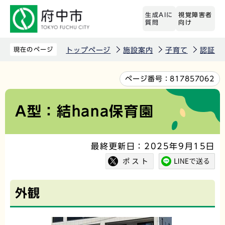
こ
生成AIに
視覚障害者
の
質問
向け
ペ
ー
現在のページ
トップページ
施設案内
子育て
認証保
ジ
の
本
ページ番号：
817857062
先
文
頭
こ
A型：結hana保育園
で
こ
す
か
最終更新日：2025年9月15日
ら
外観