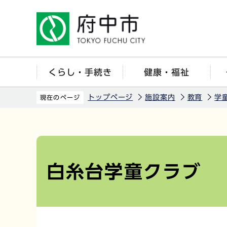
こ
の
ペ
ー
ジ
くらし・手続き
健康・福祉
の
先
トップページ
施設案内
教育
学
現在のページ
頭
で
本
す
文
こ
白糸台学童クラブ
こ
か
ら